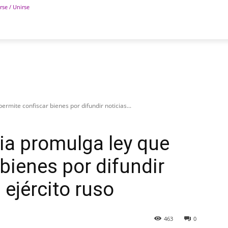
rse / Unirse
POLÍTICA
DEPORTES
TECNOLOGÍA
COLUM
rmite confiscar bienes por difundir noticias...
ia promulga ley que
bienes por difundir
 ejército ruso
463
0