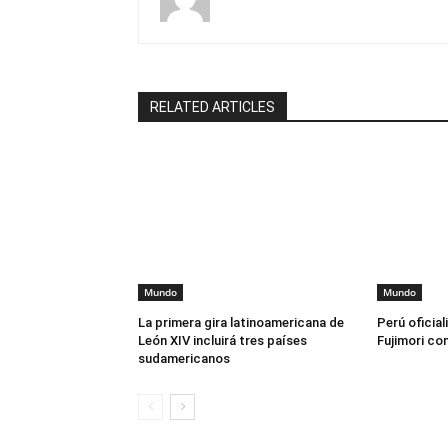
RELATED ARTICLES
Mundo
Mundo
La primera gira latinoamericana de
Perú oficial
León XIV incluirá tres países
Fujimori co
sudamericanos