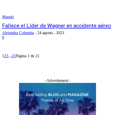
Mundo
Fallece el Líder de Wagner en accidente aéreo
Alejandra Columba
-
24 agosto , 2023
0
1
2
3
...
21
Página 1 de 21
- Advertisment -