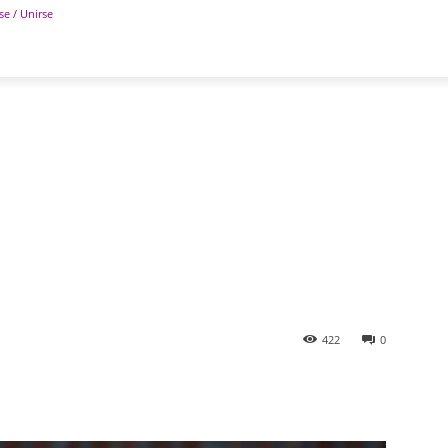
se / Unirse
POLÍTICA
DEPORTES
TECNOLOGÍA
COLUM
422
0