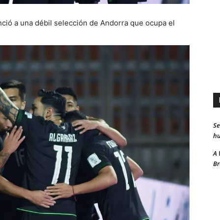
enció a una débil selección de Andorra que ocupa el
Se
hu
A 
Br