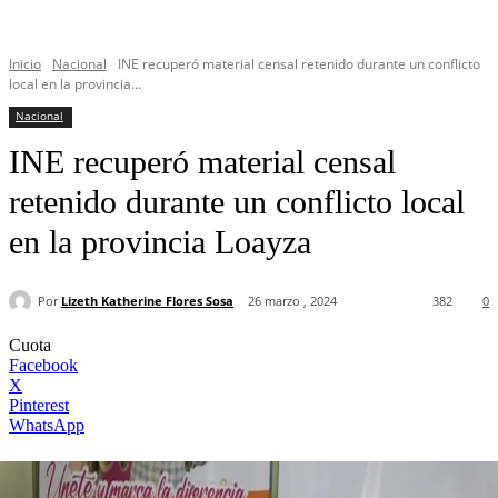
Inicio
Nacional
INE recuperó material censal retenido durante un conflicto
local en la provincia...
Nacional
INE recuperó material censal
retenido durante un conflicto local
en la provincia Loayza
Por
Lizeth Katherine Flores Sosa
26 marzo , 2024
382
0
Cuota
Facebook
X
Pinterest
WhatsApp