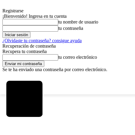
Registrarse
¡Bienvenido! Ingresa en tu cuenta
tu nombre de usuario
tu contraseña
¿Olvidaste tu contraseña? consigue ayuda
Recuperación de contraseña
Recupera tu contraseña
tu correo electrónico
Se te ha enviado una contraseña por correo electrónico.
C
viernes, agosto 7, 2026
Registrarse / Unirse
2.9
La Paz
SOCIEDAD
POLÍTICA
DEPORTES
INICIO