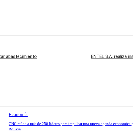
izar abastecimiento
ENTEL S.A. realiza in
Economía
CNC reúne a más de 250 líderes para impulsar una nueva agenda económica 
Bolivia