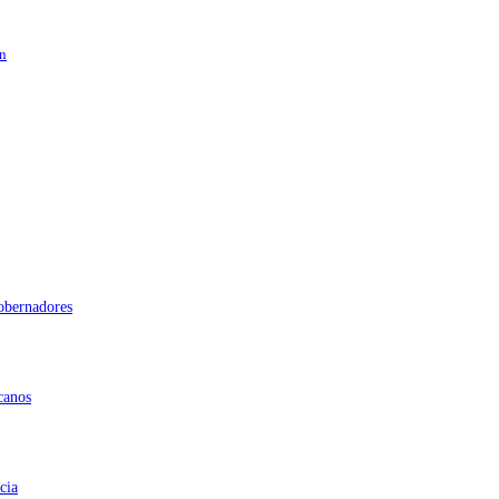
en
gobernadores
canos
cia