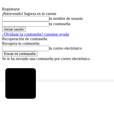
Registrarse
¡Bienvenido! Ingresa en tu cuenta
tu nombre de usuario
tu contraseña
¿Olvidaste tu contraseña? consigue ayuda
Recuperación de contraseña
Recupera tu contraseña
tu correo electrónico
Se te ha enviado una contraseña por correo electrónico.
C
sábado, agosto 8, 2026
Registrarse / Unirse
15.8
La Paz
SOCIEDAD
POLÍTICA
DEPORTES
INICIO