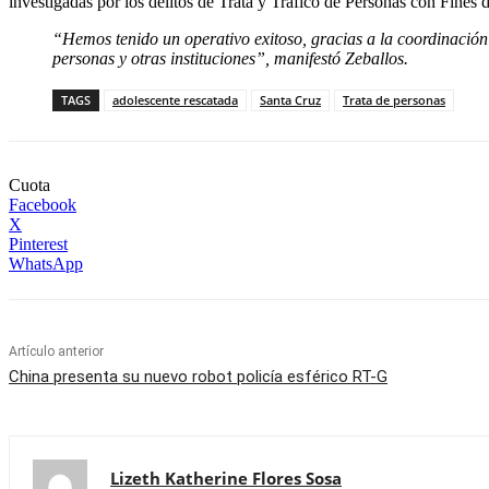
investigadas por los delitos de Trata y Tráfico de Personas con Fines 
“Hemos tenido un operativo exitoso, gracias a la coordinación 
personas y otras instituciones”, manifestó Zeballos.
TAGS
adolescente rescatada
Santa Cruz
Trata de personas
Cuota
Facebook
X
Pinterest
WhatsApp
Artículo anterior
China presenta su nuevo robot policía esférico RT-G
Lizeth Katherine Flores Sosa