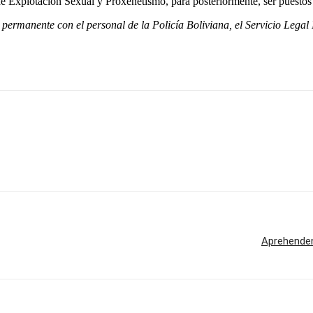
de Explotación Sexual y Proxenetismo, para posteriormente, ser puestos a
permanente con el personal de la Policía Boliviana, el Servicio Legal 
Aprehenden