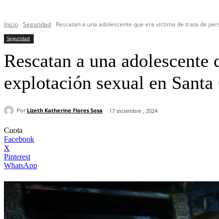
Inicio
Seguridad
Rescatan a una adolescente que era víctima de trata de pers
Seguridad
Rescatan a una adolescente q
explotación sexual en Santa
Por
Lizeth Katherine Flores Sosa
17 diciembre , 2024
Cuota
Facebook
X
Pinterest
WhatsApp