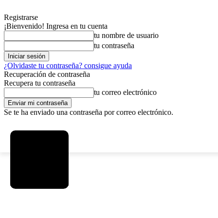
Registrarse
¡Bienvenido! Ingresa en tu cuenta
tu nombre de usuario
tu contraseña
¿Olvidaste tu contraseña? consigue ayuda
Recuperación de contraseña
Recupera tu contraseña
tu correo electrónico
Se te ha enviado una contraseña por correo electrónico.
C
viernes, agosto 7, 2026
Registrarse / Unirse
15
La Paz
SOCIEDAD
POLÍTICA
DEPORTES
INICIO