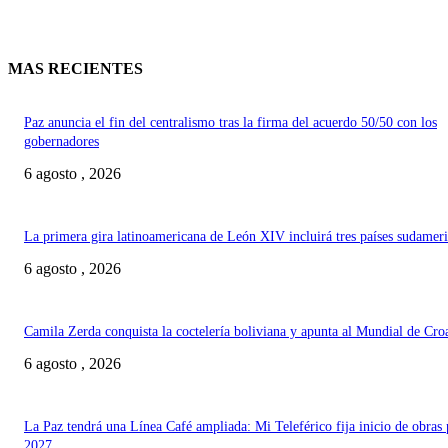
MAS RECIENTES
Paz anuncia el fin del centralismo tras la firma del acuerdo 50/50 con los
gobernadores
6 agosto , 2026
La primera gira latinoamericana de León XIV incluirá tres países sudamer
6 agosto , 2026
Camila Zerda conquista la coctelería boliviana y apunta al Mundial de Cro
6 agosto , 2026
La Paz tendrá una Línea Café ampliada: Mi Teleférico fija inicio de obras 
2027