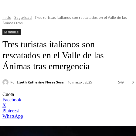
Inicio
Seguridad
Tres turistas italianos son rescatados en el Valle de las
Ánimas tras...
Seguridad
Tres turistas italianos son
rescatados en el Valle de las
Ánimas tras emergencia
Por
Lizeth Katherine Flores Sosa
10 marzo , 2025
549
0
Cuota
Facebook
X
Pinterest
WhatsApp