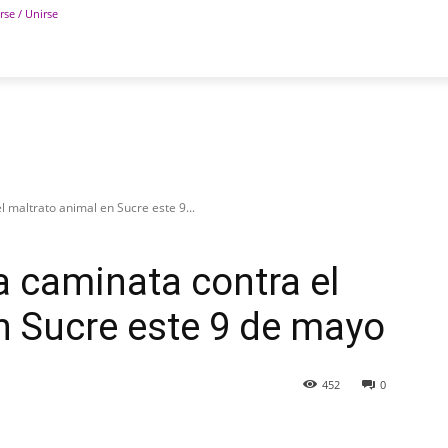
rse / Unirse
POLÍTICA
DEPORTES
TECNOLOGÍA
COLUM
 maltrato animal en Sucre este 9...
 caminata contra el
n Sucre este 9 de mayo
452
0