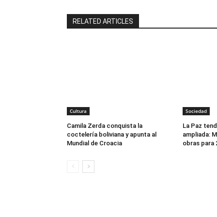
RELATED ARTICLES
Cultura
Sociedad
Camila Zerda conquista la
La Paz tend
coctelería boliviana y apunta al
ampliada: Mi
Mundial de Croacia
obras para 