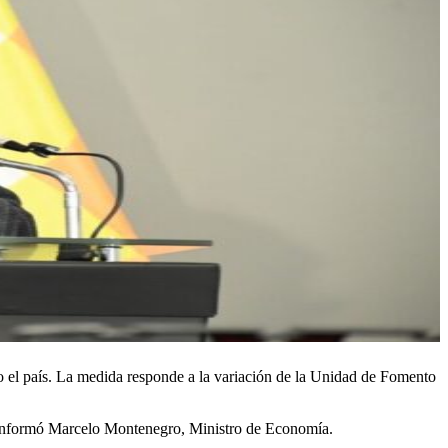
do el país. La medida responde a la variación de la Unidad de Fomento
informó Marcelo Montenegro, Ministro de Economía.