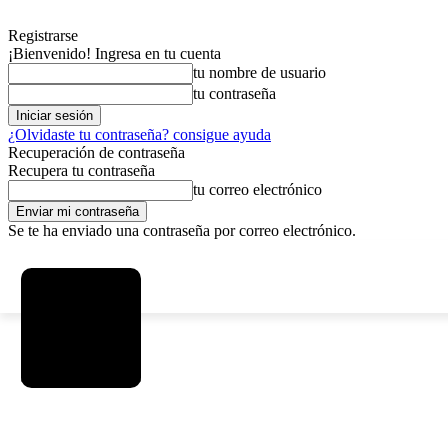
Registrarse
¡Bienvenido! Ingresa en tu cuenta
tu nombre de usuario
tu contraseña
¿Olvidaste tu contraseña? consigue ayuda
Recuperación de contraseña
Recupera tu contraseña
tu correo electrónico
Se te ha enviado una contraseña por correo electrónico.
C
sábado, agosto 8, 2026
Registrarse / Unirse
5.8
La Paz
SOCIEDAD
POLÍTICA
DEPORTES
INICIO