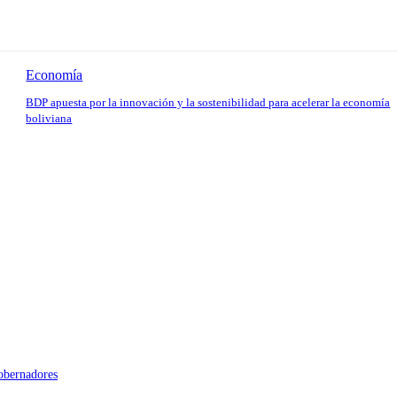
Economía
BDP apuesta por la innovación y la sostenibilidad para acelerar la economía
boliviana
gobernadores