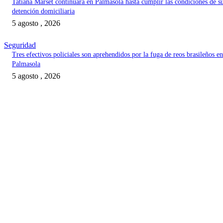
Tatiana Marset continuará en Palmasola hasta cumplir las condiciones de s
detención domiciliaria
5 agosto , 2026
Seguridad
Tres efectivos policiales son aprehendidos por la fuga de reos brasileños en
Palmasola
5 agosto , 2026