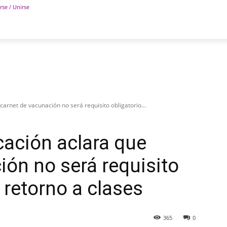
rse / Unirse
POLÍTICA
DEPORTES
TECNOLOGÍA
COLUM
carnet de vacunación no será requisito obligatorio...
cación aclara que
ión no será requisito
l retorno a clases
365
0