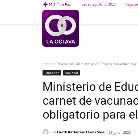
C
jueves, agosto 6, 2026
Registra
14.3
La Paz
INICIO
SOCIEDAD
Inicio
Educación
Ministerio de Educación aclara que 
Educación
Nacional
Ministerio de Edu
carnet de vacunac
obligatorio para e
Por
Lizeth Katherine Flores Sosa
21 julio , 2025