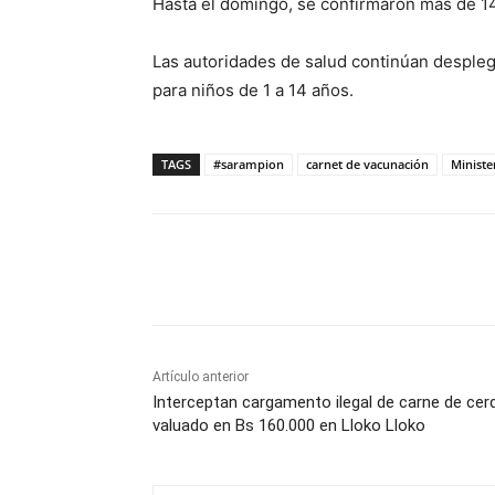
Hasta el domingo, se confirmaron más de 14
Las autoridades de salud continúan desple
para niños de 1 a 14 años.
TAGS
#sarampion
carnet de vacunación
Ministe
Cuota
Artículo anterior
Interceptan cargamento ilegal de carne de cer
valuado en Bs 160.000 en Lloko Lloko