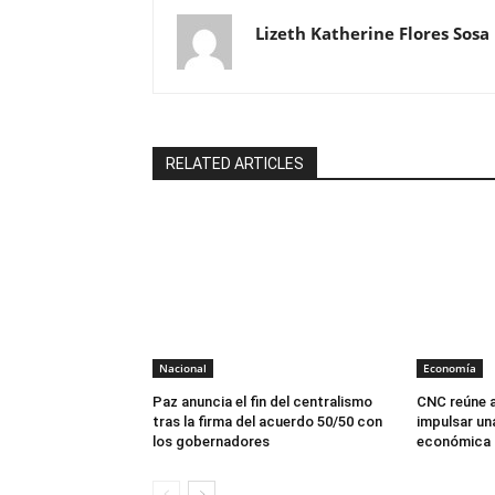
Lizeth Katherine Flores Sosa
RELATED ARTICLES
Nacional
Economía
Paz anuncia el fin del centralismo
CNC reúne a
tras la firma del acuerdo 50/50 con
impulsar un
los gobernadores
económica p