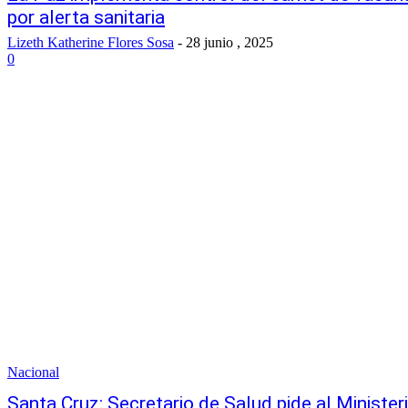
por alerta sanitaria
Lizeth Katherine Flores Sosa
-
28 junio , 2025
0
Nacional
Santa Cruz: Secretario de Salud pide al Minister