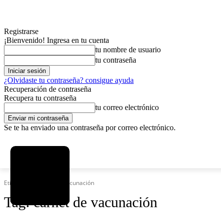
Registrarse
¡Bienvenido! Ingresa en tu cuenta
tu nombre de usuario
tu contraseña
¿Olvidaste tu contraseña? consigue ayuda
Recuperación de contraseña
Recupera tu contraseña
tu correo electrónico
Se te ha enviado una contraseña por correo electrónico.
C
viernes, agosto 7, 2026
Registrarse / Unirse
8.2
La Paz
Etiquetas
Carnet de vacunación
Tag:
carnet de vacunación
MAS