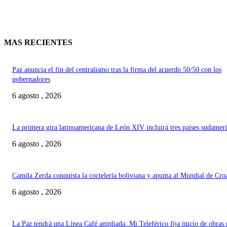
MAS RECIENTES
Paz anuncia el fin del centralismo tras la firma del acuerdo 50/50 con los
gobernadores
6 agosto , 2026
La primera gira latinoamericana de León XIV incluirá tres países sudamer
6 agosto , 2026
Camila Zerda conquista la coctelería boliviana y apunta al Mundial de Cro
6 agosto , 2026
La Paz tendrá una Línea Café ampliada: Mi Teleférico fija inicio de obras 