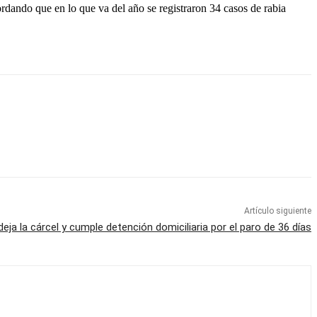
rdando que en lo que va del año se registraron 34 casos de rabia
Artículo siguiente
ja la cárcel y cumple detención domiciliaria por el paro de 36 días