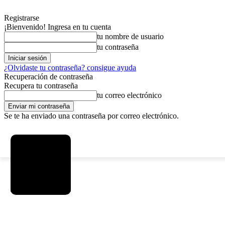
Registrarse
¡Bienvenido! Ingresa en tu cuenta
tu nombre de usuario
tu contraseña
¿Olvidaste tu contraseña? consigue ayuda
Recuperación de contraseña
Recupera tu contraseña
tu correo electrónico
Se te ha enviado una contraseña por correo electrónico.
C
viernes, agosto 7, 2026
Registrarse / Unirse
13
La Paz
SOCIEDAD
POLÍTICA
DEPORTES
INICIO