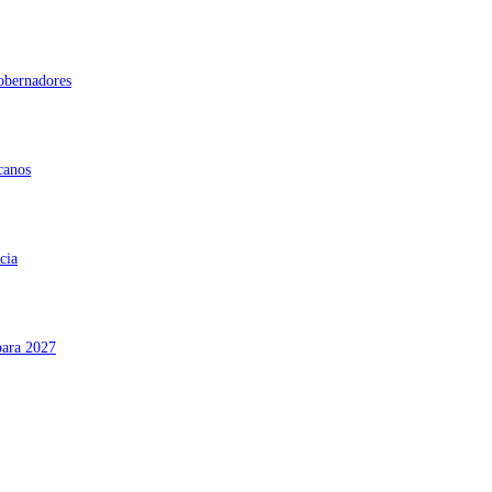
gobernadores
canos
cia
para 2027