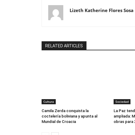
Lizeth Katherine Flores Sosa
RELATED ARTICLES
Cultura
Sociedad
Camila Zerda conquista la
La Paz tend
coctelería boliviana y apunta al
ampliada: Mi
Mundial de Croacia
obras para 