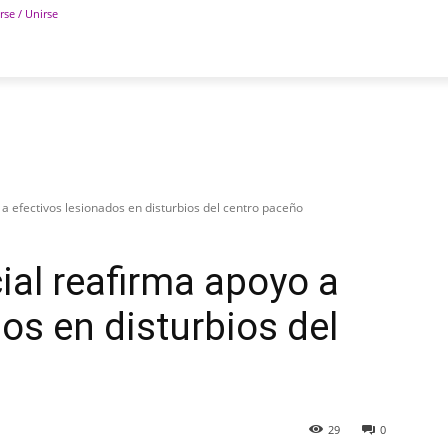
rse / Unirse
POLÍTICA
DEPORTES
TECNOLOGÍA
COLUM
a efectivos lesionados en disturbios del centro paceño
al reafirma apoyo a
os en disturbios del
29
0