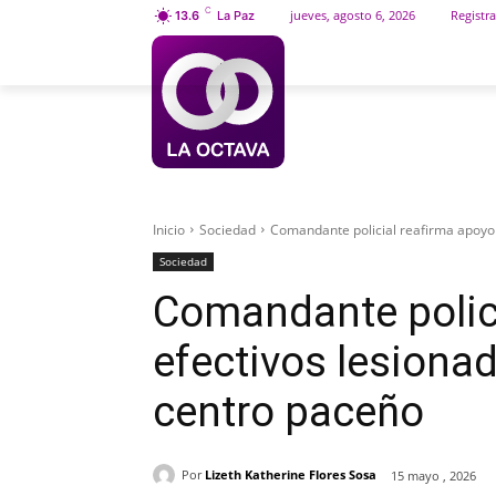
C
jueves, agosto 6, 2026
Registra
13.6
La Paz
INICIO
SOCIEDAD
Inicio
Sociedad
Comandante policial reafirma apoyo 
Sociedad
Comandante polici
efectivos lesionad
centro paceño
Por
Lizeth Katherine Flores Sosa
15 mayo , 2026