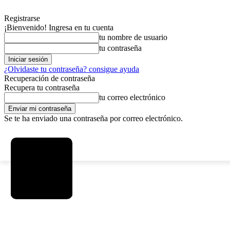
Registrarse
¡Bienvenido! Ingresa en tu cuenta
tu nombre de usuario
tu contraseña
¿Olvidaste tu contraseña? consigue ayuda
Recuperación de contraseña
Recupera tu contraseña
tu correo electrónico
Se te ha enviado una contraseña por correo electrónico.
C
sábado, agosto 8, 2026
Registrarse / Unirse
3.7
La Paz
SOCIEDAD
POLÍTICA
DEPORTES
INICIO