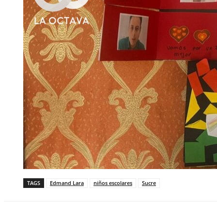
TAGS
Edmand Lara
niños escolares
Sucre