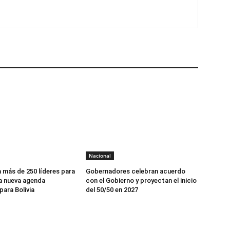
Nacional
 más de 250 líderes para
Gobernadores celebran acuerdo
a nueva agenda
con el Gobierno y proyectan el inicio
ara Bolivia
del 50/50 en 2027