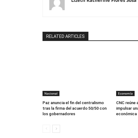
Lizeth Katherine Flores Sosa
RELATED ARTICLES
Nacional
Economía
Paz anuncia el fin del centralismo
CNC reúne a
tras la firma del acuerdo 50/50 con
impulsar un
los gobernadores
económica p