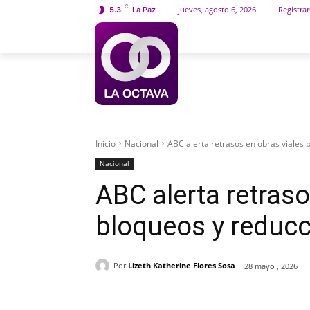
C
jueves, agosto 6, 2026
Registrar
5.3
La Paz
INICIO
SOCIEDAD
Inicio
Nacional
ABC alerta retrasos en obras viales 
Nacional
ABC alerta retraso
bloqueos y reducc
Por
Lizeth Katherine Flores Sosa
28 mayo , 2026
Cuota