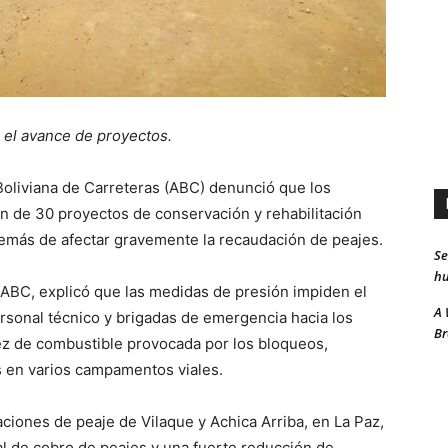
 el avance de proyectos.
Boliviana de Carreteras (ABC) denunció que los
n de 30 proyectos de conservación y rehabilitación
además de afectar gravemente la recaudación de peajes.
Se
hu
 ABC, explicó que las medidas de presión impiden el
A 
rsonal técnico y brigadas de emergencia hacia los
Br
sez de combustible provocada por los bloqueos,
s en varios campamentos viales.
aciones de peaje de Vilaque y Achica Arriba, en La Paz,
al de cobro de peajes y una fuerte reducción de