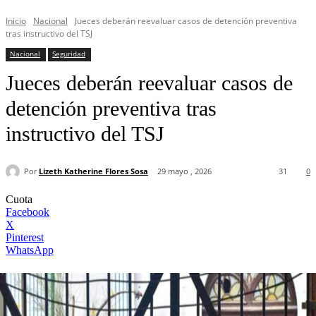
Inicio
Nacional
Jueces deberán reevaluar casos de detención preventiva
tras instructivo del TSJ
Nacional
Seguridad
Jueces deberán reevaluar casos de
detención preventiva tras
instructivo del TSJ
Por
Lizeth Katherine Flores Sosa
29 mayo , 2026
31
0
Cuota
Facebook
X
Pinterest
WhatsApp