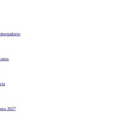
gobernadores
canos
cia
para 2027