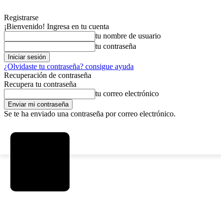
Registrarse
¡Bienvenido! Ingresa en tu cuenta
tu nombre de usuario
tu contraseña
¿Olvidaste tu contraseña? consigue ayuda
Recuperación de contraseña
Recupera tu contraseña
tu correo electrónico
Se te ha enviado una contraseña por correo electrónico.
C
sábado, agosto 8, 2026
Registrarse / Unirse
3.7
La Paz
SOCIEDAD
POLÍTICA
DEPORTES
INICIO