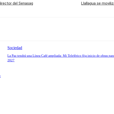
director del Senasag
Llallagua se movili
Sociedad
La Paz tendrá una Línea Café ampliada: Mi Teleférico fija inicio de obras par
2027
e