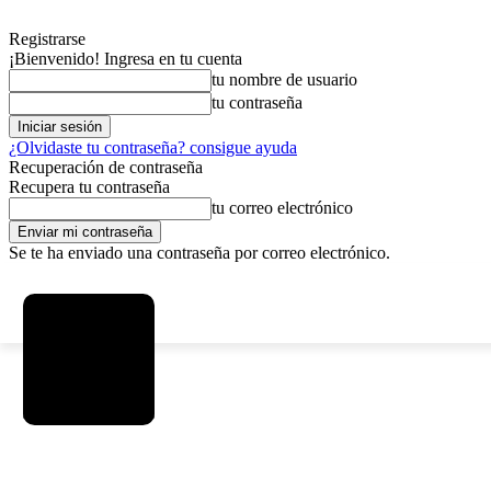
Registrarse
¡Bienvenido! Ingresa en tu cuenta
tu nombre de usuario
tu contraseña
¿Olvidaste tu contraseña? consigue ayuda
Recuperación de contraseña
Recupera tu contraseña
tu correo electrónico
Se te ha enviado una contraseña por correo electrónico.
C
viernes, agosto 7, 2026
Registrarse / Unirse
8.2
La Paz
SOCIEDAD
POLÍTICA
DEPORTES
INICIO