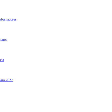
gobernadores
canos
cia
para 2027