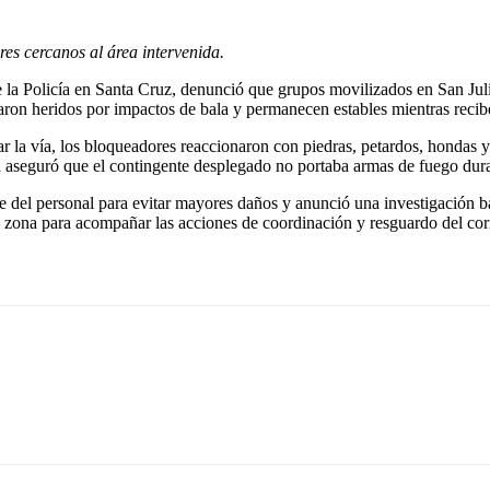
res cercanos al área intervenida.
 Policía en Santa Cruz, denunció que grupos movilizados en San Juliá
aron heridos por impactos de bala y permanecen estables mientras reci
litar la vía, los bloqueadores reaccionaron con piedras, petardos, hond
a aseguró que el contingente desplegado no portaba armas de fuego dura
gue del personal para evitar mayores daños y anunció una investigación bal
a zona para acompañar las acciones de coordinación y resguardo del cor