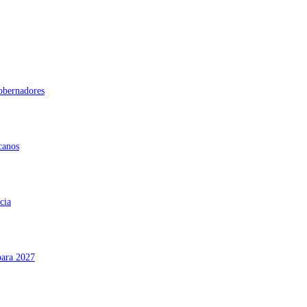
gobernadores
canos
cia
para 2027