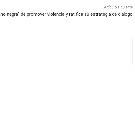
Artículo siguiente
o negra” de promover violencia y ratifica su estrategia de diálogo