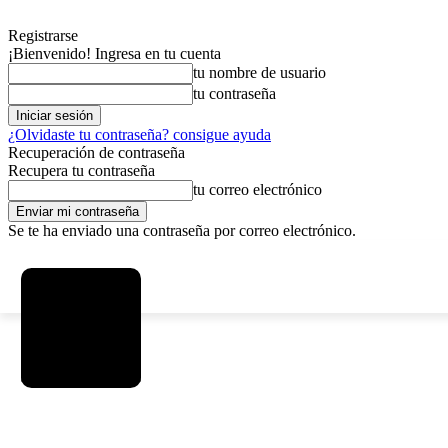
Registrarse
¡Bienvenido! Ingresa en tu cuenta
tu nombre de usuario
tu contraseña
¿Olvidaste tu contraseña? consigue ayuda
Recuperación de contraseña
Recupera tu contraseña
tu correo electrónico
Se te ha enviado una contraseña por correo electrónico.
C
viernes, agosto 7, 2026
Registrarse / Unirse
15
La Paz
SOCIEDAD
POLÍTICA
DEPORTES
INICIO