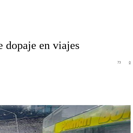
 dopaje en viajes
73
0