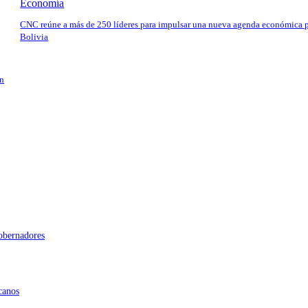
Economía
CNC reúne a más de 250 líderes para impulsar una nueva agenda económica 
Bolivia
en
gobernadores
canos