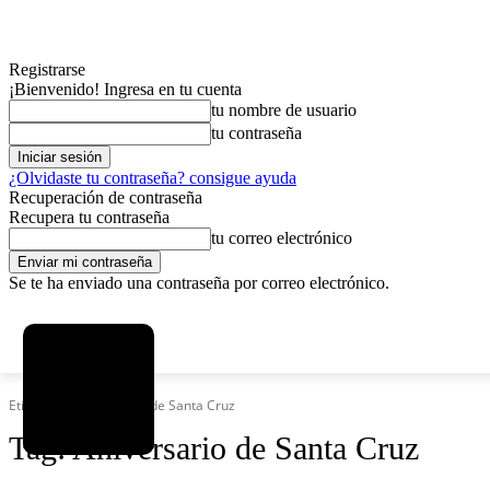
Registrarse
¡Bienvenido! Ingresa en tu cuenta
tu nombre de usuario
tu contraseña
¿Olvidaste tu contraseña? consigue ayuda
Recuperación de contraseña
Recupera tu contraseña
tu correo electrónico
Se te ha enviado una contraseña por correo electrónico.
C
domingo, agosto 9, 2026
Registrarse / Unirse
4.2
La Paz
Etiquetas
Aniversario de Santa Cruz
Tag:
Aniversario de Santa Cruz
MAS