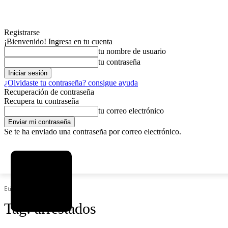
Registrarse
¡Bienvenido! Ingresa en tu cuenta
tu nombre de usuario
tu contraseña
¿Olvidaste tu contraseña? consigue ayuda
Recuperación de contraseña
Recupera tu contraseña
tu correo electrónico
Se te ha enviado una contraseña por correo electrónico.
C
sábado, agosto 8, 2026
Registrarse / Unirse
15.8
La Paz
Etiquetas
Arrestados
Tag:
arrestados
MAS