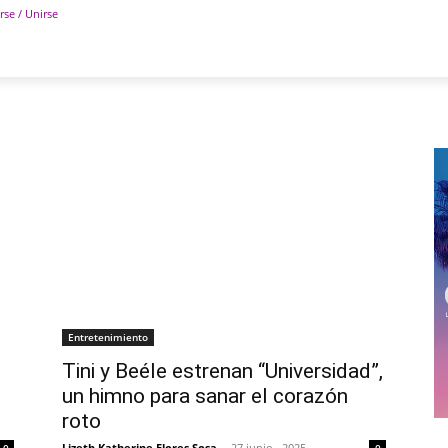
rse / Unirse
POLÍTICA
DEPORTES
TECNOLOGÍA
COLUM
Entretenimiento
Tini y Beéle estrenan “Universidad”,
un himno para sanar el corazón
roto
Lizeth Katherine Flores Sosa
-
27 junio , 2025
0
0