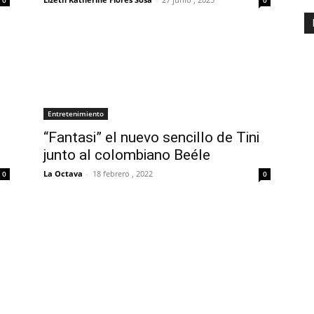
Entretenimiento
n
“Fantasi” el nuevo sencillo de Tini
junto al colombiano Beéle
La Octava
-
18 febrero , 2022
0
0