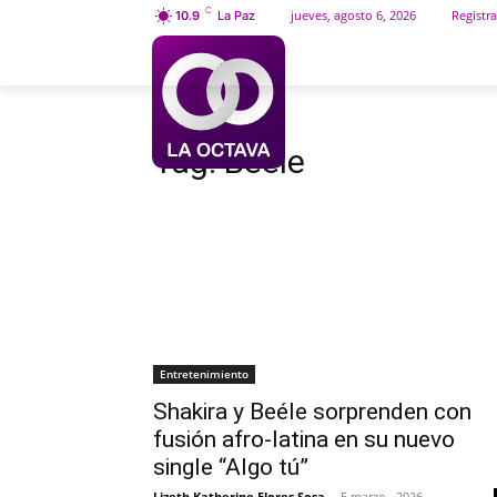
C
jueves, agosto 6, 2026
Registra
10.9
La Paz
INICIO
SOCIEDAD
Etiquetas
Beéle
Tag:
Beéle
Entretenimiento
Shakira y Beéle sorprenden con
fusión afro-latina en su nuevo
single “Algo tú”
Lizeth Katherine Flores Sosa
-
5 marzo , 2026