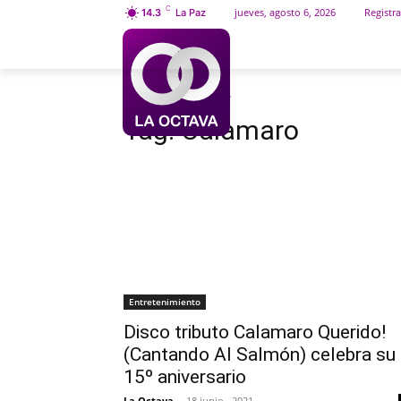
C
jueves, agosto 6, 2026
Registra
14.3
La Paz
INICIO
SOCIEDAD
Etiquetas
Calamaro
Tag:
Calamaro
Entretenimiento
Disco tributo Calamaro Querido!
(Cantando Al Salmón) celebra su
15º aniversario
La Octava
-
18 junio , 2021