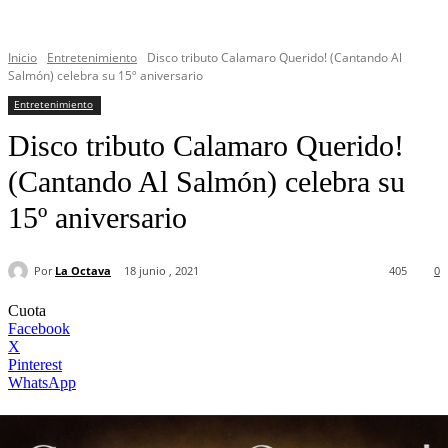
Inicio
Entretenimiento
Disco tributo Calamaro Querido! (Cantando Al
Salmón) celebra su 15º aniversario
Entretenimiento
Disco tributo Calamaro Querido!
(Cantando Al Salmón) celebra su
15º aniversario
Por
La Octava
18 junio , 2021
405
0
Cuota
Facebook
X
Pinterest
WhatsApp