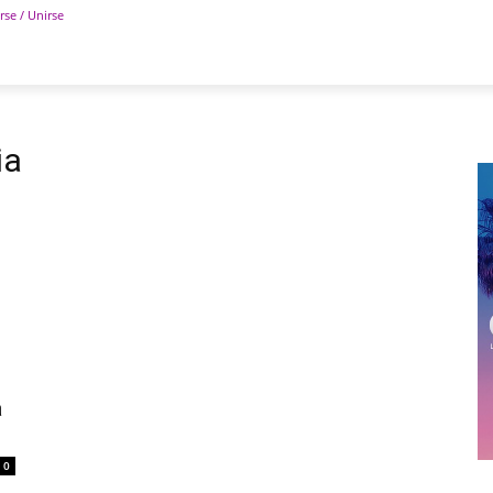
rse / Unirse
POLÍTICA
DEPORTES
TECNOLOGÍA
COLUM
ia
a
0