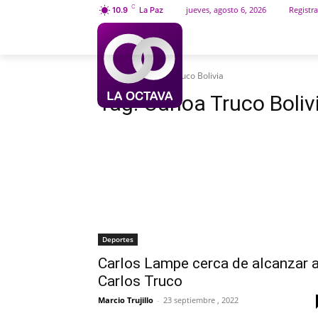
C
jueves, agosto 6, 2026
Registra
10.9
La Paz
INICIO
SOCIEDAD
Etiquetas
Carloa Truco Bolivia
Tag:
Carloa Truco Boliv
Deportes
Carlos Lampe cerca de alcanzar 
Carlos Truco
Marcio Trujillo
-
23 septiembre , 2022