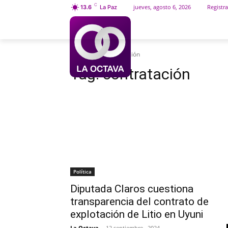
C
jueves, agosto 6, 2026
Registra
13.6
La Paz
INICIO
SOCIEDAD
Etiquetas
Contratación
Tag:
contratación
Política
Diputada Claros cuestiona
transparencia del contrato de
explotación de Litio en Uyuni
La Octava
-
12 septiembre , 2024