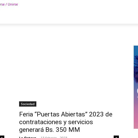
rse / Unirse
POLÍTICA
DEPORTES
TECNOLOGÍA
COLUM
Sociedad
Feria “Puertas Abiertas” 2023 de
contrataciones y servicios
generará Bs. 350 MM
La Octava
-
13 febrero , 2023
0
0