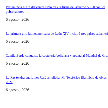
Paz anuncia el fin del centralismo tras la firma del acuerdo 50/50 con los
gobernadores
6 agosto , 2026
La primera gira latinoamericana de León XIV incluirá tres países sudamer
6 agosto , 2026
Camila Zerda conquista la coctelería boliviana y apunta al Mundial de Cro
6 agosto , 2026
La Paz tendrá una Línea Café ampliada: Mi Teleférico fija inicio de obras 
2027
6 agosto , 2026