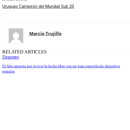
Uruguay Campeón del Mundial Sub 20
Marcio Trujillo
RELATED ARTICLES
Deportes
El Alto apuesta por revivir la lucha libre con un gran espectáculo deportivo
gratuito