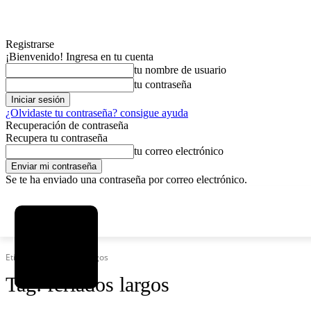
Registrarse
¡Bienvenido! Ingresa en tu cuenta
tu nombre de usuario
tu contraseña
¿Olvidaste tu contraseña? consigue ayuda
Recuperación de contraseña
Recupera tu contraseña
tu correo electrónico
Se te ha enviado una contraseña por correo electrónico.
C
viernes, agosto 7, 2026
Registrarse / Unirse
12.5
La Paz
Etiquetas
Feriados largos
Tag:
feriados largos
MAS