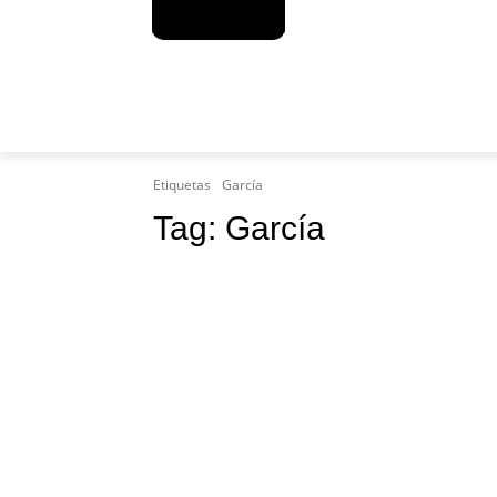
MAS
Etiquetas
García
Tag:
García