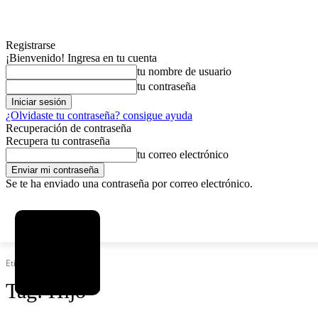
Registrarse
¡Bienvenido! Ingresa en tu cuenta
tu nombre de usuario
tu contraseña
¿Olvidaste tu contraseña? consigue ayuda
Recuperación de contraseña
Recupera tu contraseña
tu correo electrónico
Se te ha enviado una contraseña por correo electrónico.
C
viernes, agosto 7, 2026
Registrarse / Unirse
2.9
La Paz
Etiquetas
Hijo
Tag:
Hijo
MAS