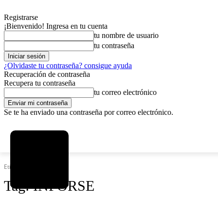
Registrarse
¡Bienvenido! Ingresa en tu cuenta
tu nombre de usuario
tu contraseña
¿Olvidaste tu contraseña? consigue ayuda
Recuperación de contraseña
Recupera tu contraseña
tu correo electrónico
Se te ha enviado una contraseña por correo electrónico.
C
domingo, agosto 9, 2026
Registrarse / Unirse
4.2
La Paz
Etiquetas
INFORSE
Tag:
INFORSE
SOCIEDAD
POLÍTICA
DEPORTES
INICIO