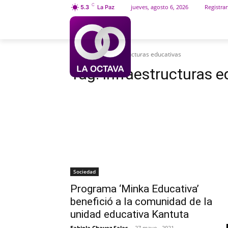
C
jueves, agosto 6, 2026
Registrar
5.3
La Paz
INICIO
SOCIEDAD
Etiquetas
Infraestructuras educativas
Tag:
infraestructuras 
Sociedad
Programa ‘Minka Educativa’
benefició a la comunidad de la
unidad educativa Kantuta
Fabiola Chavez Salas
-
27 mayo , 2021