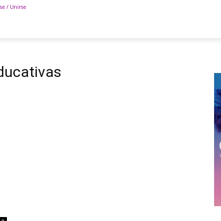
se / Unirse
POLÍTICA
DEPORTES
TECNOLOGÍA
COLUM
educativas
0