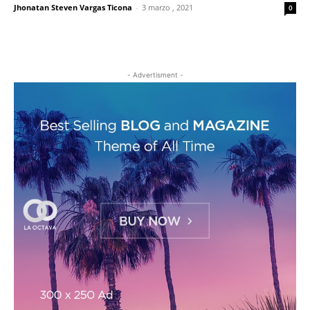
Jhonatan Steven Vargas Ticona
-
3 marzo , 2021
0
- Advertisment -