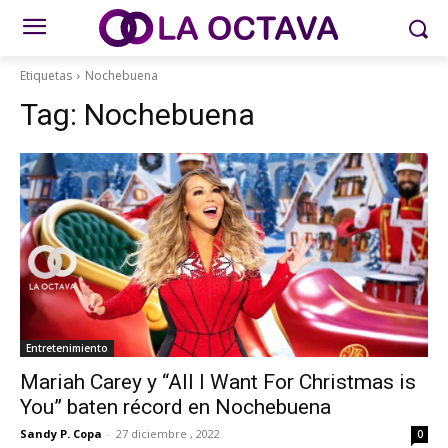
Etiquetas
Nochebuena
Tag:
Nochebuena
Entretenimiento
Mariah Carey y “All I Want For Christmas is
You” baten récord en Nochebuena
Sandy P. Copa
-
27 diciembre , 2022
0