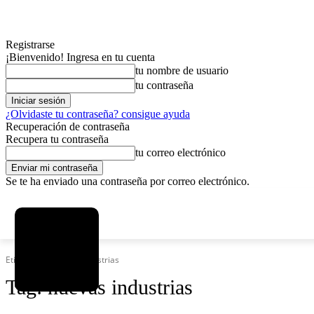
Registrarse
¡Bienvenido! Ingresa en tu cuenta
tu nombre de usuario
tu contraseña
¿Olvidaste tu contraseña? consigue ayuda
Recuperación de contraseña
Recupera tu contraseña
tu correo electrónico
Se te ha enviado una contraseña por correo electrónico.
C
sábado, agosto 8, 2026
Registrarse / Unirse
4.6
La Paz
Etiquetas
Nuevas industrias
Tag:
nuevas industrias
MAS