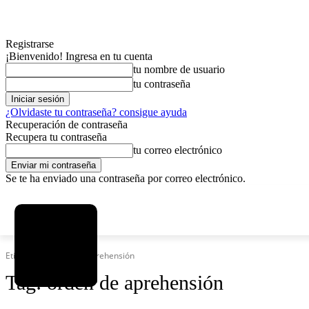
Registrarse
¡Bienvenido! Ingresa en tu cuenta
tu nombre de usuario
tu contraseña
¿Olvidaste tu contraseña? consigue ayuda
Recuperación de contraseña
Recupera tu contraseña
tu correo electrónico
Se te ha enviado una contraseña por correo electrónico.
C
viernes, agosto 7, 2026
Registrarse / Unirse
8.2
La Paz
Etiquetas
Orden de aprehensión
Tag:
orden de aprehensión
MAS