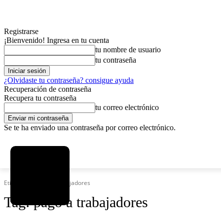
Registrarse
¡Bienvenido! Ingresa en tu cuenta
tu nombre de usuario
tu contraseña
¿Olvidaste tu contraseña? consigue ayuda
Recuperación de contraseña
Recupera tu contraseña
tu correo electrónico
Se te ha enviado una contraseña por correo electrónico.
C
viernes, agosto 7, 2026
Registrarse / Unirse
13
La Paz
Etiquetas
Pago a trabajadores
Tag:
pago a trabajadores
MAS