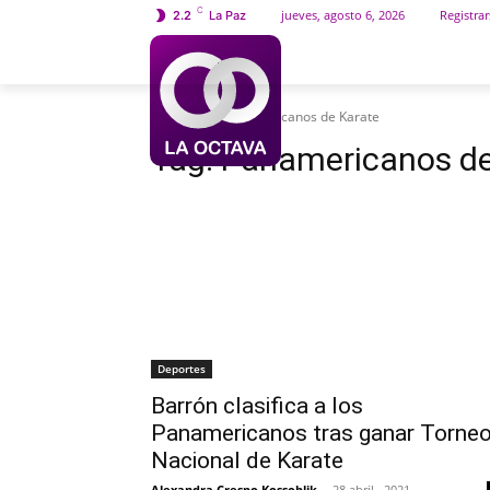
C
jueves, agosto 6, 2026
Registrar
2.2
La Paz
INICIO
SOCIEDAD
Etiquetas
Panamericanos de Karate
Tag:
Panamericanos de
Deportes
Barrón clasifica a los
Panamericanos tras ganar Torne
Nacional de Karate
Alexandra Crespo Kossoblik
-
28 abril , 2021