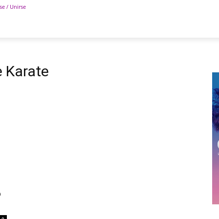
se / Unirse
POLÍTICA
DEPORTES
TECNOLOGÍA
COLUM
 Karate
o
0