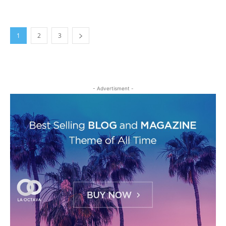
1
2
3
- Advertisment -