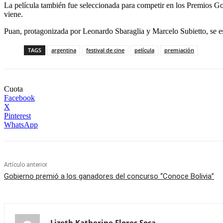
La película también fue seleccionada para competir en los Premios Goy
viene.
Puan, protagonizada por Leonardo Sbaraglia y Marcelo Subietto, se es
TAGS
argentina
festival de cine
película
premiación
Cuota
Facebook
X
Pinterest
WhatsApp
Artículo anterior
Gobierno premió a los ganadores del concurso “Conoce Bolivia”
Lizeth Katherine Flores Sosa