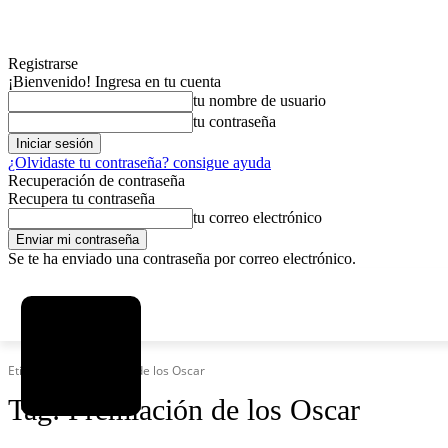
Registrarse
¡Bienvenido! Ingresa en tu cuenta
tu nombre de usuario
tu contraseña
¿Olvidaste tu contraseña? consigue ayuda
Recuperación de contraseña
Recupera tu contraseña
tu correo electrónico
Se te ha enviado una contraseña por correo electrónico.
C
viernes, agosto 7, 2026
Registrarse / Unirse
12.5
La Paz
Etiquetas
Premiación de los Oscar
Tag:
Premiación de los Oscar
MAS