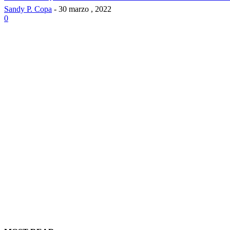
Sandy P. Copa
-
30 marzo , 2022
0