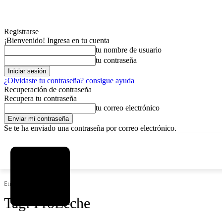
Registrarse
¡Bienvenido! Ingresa en tu cuenta
tu nombre de usuario
tu contraseña
¿Olvidaste tu contraseña? consigue ayuda
Recuperación de contraseña
Recupera tu contraseña
tu correo electrónico
Se te ha enviado una contraseña por correo electrónico.
C
sábado, agosto 8, 2026
Registrarse / Unirse
6.1
La Paz
Etiquetas
ProLeche
Tag:
ProLeche
MAS