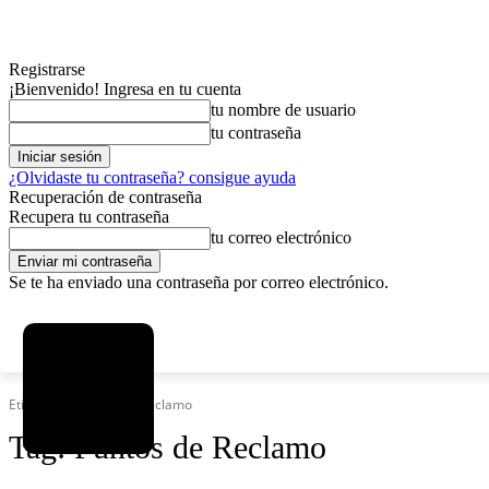
Registrarse
¡Bienvenido! Ingresa en tu cuenta
tu nombre de usuario
tu contraseña
¿Olvidaste tu contraseña? consigue ayuda
Recuperación de contraseña
Recupera tu contraseña
tu correo electrónico
Se te ha enviado una contraseña por correo electrónico.
C
sábado, agosto 8, 2026
Registrarse / Unirse
4.6
La Paz
Etiquetas
Puntos de Reclamo
Tag:
Puntos de Reclamo
MAS